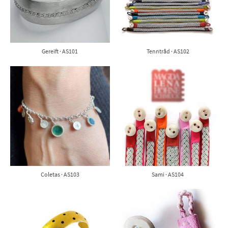
Gereift · AS101
Tenntråd · AS102
Coletas · AS103
Sami · AS104